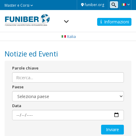
Master
funiber.org
Master e Corsi
e
Corsi
Informazioni
Navegación
principal
Italia
Notizie ed Eventi
Parole chiave
Paese
Data