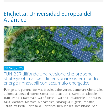
Etichetta: Universidad Europea del
Atlántico
02 Gen, 2026
FUNIBER diffonde una revisione che propone
strategie ottimali per dimensionare sistemi ibridi di
energie rinnovabili con accumulo energetico
Angola
,
Argentina
,
Bolivia
,
Brasile
,
Cabo Verde
,
Camerún
,
China
,
Cile
,
Colombia
,
Costa d'Avorio
,
Costa Rica
,
Ecuador
,
El Salvador
,
Globale –
Tutti i Paesi
,
Guatemala
,
Guiné-Bissau
,
Guinea Equatoriale
,
Honduras
,
Italia
,
Marocco
,
Messico
,
Mozambico
,
Nicaragua
,
Nigeria
,
Panama
,
Paraguay
,
Perú
,
Portogallo
,
Portorico
,
Repubblica Dominicana
,
São