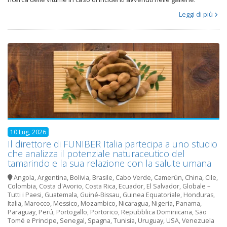
Leggi di più
10 Lug, 2026
Il direttore di FUNIBER Italia partecipa a uno studio
che analizza il potenziale naturaceutico del
tamarindo e la sua relazione con la salute umana
Angola
,
Argentina
,
Bolivia
,
Brasile
,
Cabo Verde
,
Camerún
,
China
,
Cile
,
Colombia
,
Costa d'Avorio
,
Costa Rica
,
Ecuador
,
El Salvador
,
Globale –
Tutti i Paesi
,
Guatemala
,
Guiné-Bissau
,
Guinea Equatoriale
,
Honduras
,
Italia
,
Marocco
,
Messico
,
Mozambico
,
Nicaragua
,
Nigeria
,
Panama
,
Paraguay
,
Perú
,
Portogallo
,
Portorico
,
Repubblica Dominicana
,
São
Tomé e Principe
,
Senegal
,
Spagna
,
Tunisia
,
Uruguay
,
USA
,
Venezuela