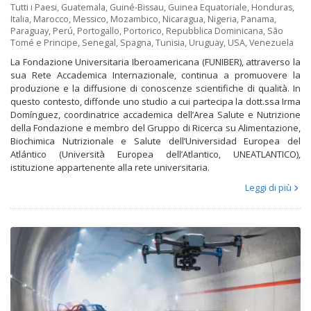
Tutti i Paesi
,
Guatemala
,
Guiné-Bissau
,
Guinea Equatoriale
,
Honduras
,
Italia
,
Marocco
,
Messico
,
Mozambico
,
Nicaragua
,
Nigeria
,
Panama
,
Paraguay
,
Perú
,
Portogallo
,
Portorico
,
Repubblica Dominicana
,
São
Tomé e Principe
,
Senegal
,
Spagna
,
Tunisia
,
Uruguay
,
USA
,
Venezuela
La Fondazione Universitaria Iberoamericana (FUNIBER), attraverso la
sua Rete Accademica Internazionale, continua a promuovere la
produzione e la diffusione di conoscenze scientifiche di qualità. In
questo contesto, diffonde uno studio a cui partecipa la dott.ssa Irma
Domínguez, coordinatrice accademica dell’Area Salute e Nutrizione
della Fondazione e membro del Gruppo di Ricerca su Alimentazione,
Biochimica Nutrizionale e Salute dell’Universidad Europea del
Atlántico (Università Europea dell’Atlantico, UNEATLANTICO),
istituzione appartenente alla rete universitaria.
Leggi di più