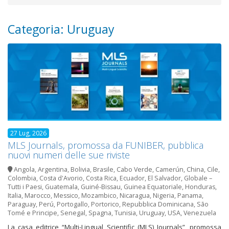
Categoria: Uruguay
27 Lug, 2026
MLS Journals, promossa da FUNIBER, pubblica
nuovi numeri delle sue riviste
Angola
,
Argentina
,
Bolivia
,
Brasile
,
Cabo Verde
,
Camerún
,
China
,
Cile
,
Colombia
,
Costa d'Avorio
,
Costa Rica
,
Ecuador
,
El Salvador
,
Globale –
Tutti i Paesi
,
Guatemala
,
Guiné-Bissau
,
Guinea Equatoriale
,
Honduras
,
Italia
,
Marocco
,
Messico
,
Mozambico
,
Nicaragua
,
Nigeria
,
Panama
,
Paraguay
,
Perú
,
Portogallo
,
Portorico
,
Repubblica Dominicana
,
São
Tomé e Principe
,
Senegal
,
Spagna
,
Tunisia
,
Uruguay
,
USA
,
Venezuela
La casa editrice “Multi-Lingual Scientific (MLS) Journals”, promossa