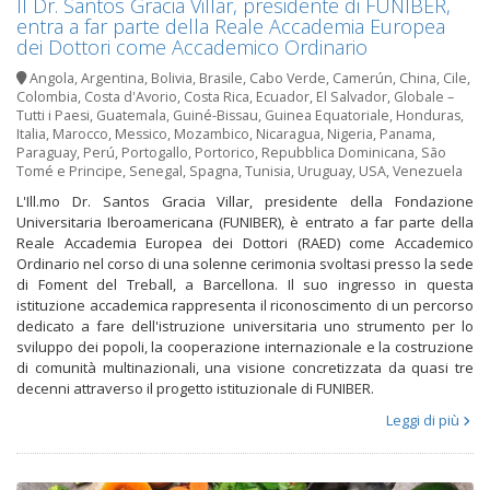
Il Dr. Santos Gracia Villar, presidente di FUNIBER,
entra a far parte della Reale Accademia Europea
dei Dottori come Accademico Ordinario
Angola
,
Argentina
,
Bolivia
,
Brasile
,
Cabo Verde
,
Camerún
,
China
,
Cile
,
Colombia
,
Costa d'Avorio
,
Costa Rica
,
Ecuador
,
El Salvador
,
Globale –
Tutti i Paesi
,
Guatemala
,
Guiné-Bissau
,
Guinea Equatoriale
,
Honduras
,
Italia
,
Marocco
,
Messico
,
Mozambico
,
Nicaragua
,
Nigeria
,
Panama
,
Paraguay
,
Perú
,
Portogallo
,
Portorico
,
Repubblica Dominicana
,
São
Tomé e Principe
,
Senegal
,
Spagna
,
Tunisia
,
Uruguay
,
USA
,
Venezuela
L'Ill.mo Dr. Santos Gracia Villar, presidente della Fondazione
Universitaria Iberoamericana (FUNIBER), è entrato a far parte della
Reale Accademia Europea dei Dottori (RAED) come Accademico
Ordinario nel corso di una solenne cerimonia svoltasi presso la sede
di Foment del Treball, a Barcellona. Il suo ingresso in questa
istituzione accademica rappresenta il riconoscimento di un percorso
dedicato a fare dell'istruzione universitaria uno strumento per lo
sviluppo dei popoli, la cooperazione internazionale e la costruzione
di comunità multinazionali, una visione concretizzata da quasi tre
decenni attraverso il progetto istituzionale di FUNIBER.
Leggi di più