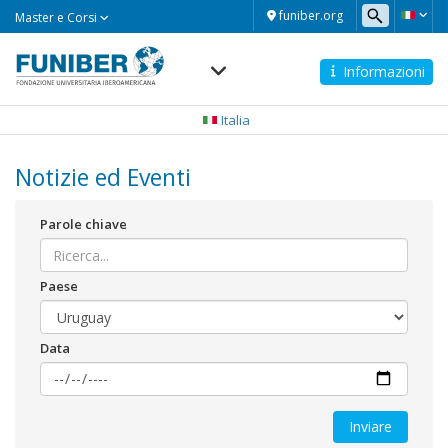
Master
funiber.org
Master e Corsi
e
Corsi
Informazioni
Navegación
principal
Italia
Notizie ed Eventi
Parole chiave
Paese
Data