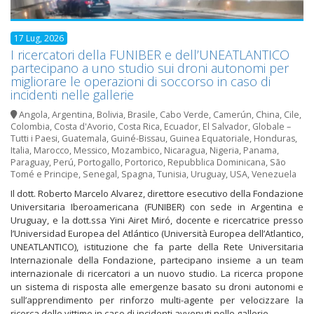
17 Lug, 2026
I ricercatori della FUNIBER e dell’UNEATLANTICO
partecipano a uno studio sui droni autonomi per
migliorare le operazioni di soccorso in caso di
incidenti nelle gallerie
Angola
,
Argentina
,
Bolivia
,
Brasile
,
Cabo Verde
,
Camerún
,
China
,
Cile
,
Colombia
,
Costa d'Avorio
,
Costa Rica
,
Ecuador
,
El Salvador
,
Globale –
Tutti i Paesi
,
Guatemala
,
Guiné-Bissau
,
Guinea Equatoriale
,
Honduras
,
Italia
,
Marocco
,
Messico
,
Mozambico
,
Nicaragua
,
Nigeria
,
Panama
,
Paraguay
,
Perú
,
Portogallo
,
Portorico
,
Repubblica Dominicana
,
São
Tomé e Principe
,
Senegal
,
Spagna
,
Tunisia
,
Uruguay
,
USA
,
Venezuela
Il dott. Roberto Marcelo Alvarez, direttore esecutivo della Fondazione
Universitaria Iberoamericana (FUNIBER) con sede in Argentina e
Uruguay, e la dott.ssa Yini Airet Miró, docente e ricercatrice presso
l’Universidad Europea del Atlántico (Università Europea dell’Atlantico,
UNEATLANTICO), istituzione che fa parte della Rete Universitaria
Internazionale della Fondazione, partecipano insieme a un team
internazionale di ricercatori a un nuovo studio. La ricerca propone
un sistema di risposta alle emergenze basato su droni autonomi e
sull’apprendimento per rinforzo multi-agente per velocizzare la
ricerca delle vittime in caso di incidenti avvenuti nelle gallerie.