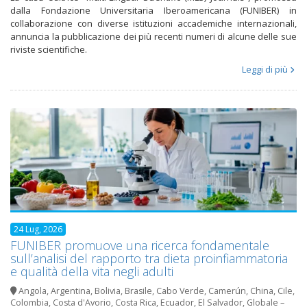
dalla Fondazione Universitaria Iberoamericana (FUNIBER) in
collaborazione con diverse istituzioni accademiche internazionali,
annuncia la pubblicazione dei più recenti numeri di alcune delle sue
riviste scientifiche.
Leggi di più
24 Lug, 2026
FUNIBER promuove una ricerca fondamentale
sull’analisi del rapporto tra dieta proinfiammatoria
e qualità della vita negli adulti
Angola
,
Argentina
,
Bolivia
,
Brasile
,
Cabo Verde
,
Camerún
,
China
,
Cile
,
Colombia
,
Costa d'Avorio
,
Costa Rica
,
Ecuador
,
El Salvador
,
Globale –