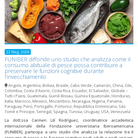
22 Mag, 2026
FUNIBER diffonde uno studio che analizza come il
consumo abituale di pesce possa contribuire a
preservare le funzioni cognitive durante
l’invecchiamento
Angola
,
Argentina
,
Bolivia
,
Brasile
,
Cabo Verde
,
Camerún
,
China
,
Cile
,
Colombia
,
Costa d'Avorio
,
Costa Rica
,
Ecuador
,
El Salvador
,
Globale –
Tutti i Paesi
,
Guatemala
,
Guiné-Bissau
,
Guinea Equatoriale
,
Honduras
,
Italia
,
Marocco
,
Messico
,
Mozambico
,
Nicaragua
,
Nigeria
,
Panama
,
Paraguay
,
Perú
,
Portogallo
,
Portorico
,
Repubblica Dominicana
,
São
Tomé e Principe
,
Senegal
,
Spagna
,
Tunisia
,
Uruguay
,
USA
,
Venezuela
La dott.ssa Carmen Lilí Rodríguez, coordinatrice accademica
internazionale della Fondazione universitaria Iberoamericana
(FUNIBER), partecipa a uno studio che analizza la relazione tra il
consumo di pesce e le funzioni cognitive negli adulti e negli anziani.