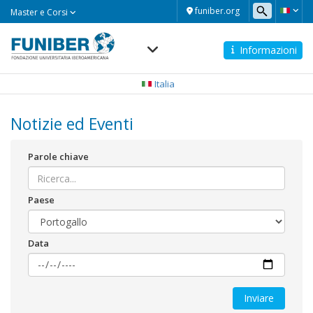
Master
funiber.org
Master e Corsi
e
Corsi
Informazioni
Navegación
principal
Italia
Notizie ed Eventi
Parole chiave
Paese
Data