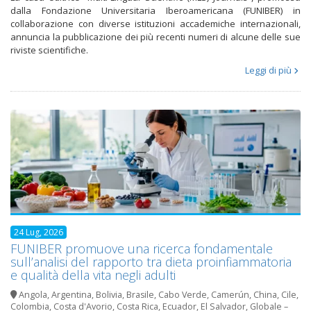
dalla Fondazione Universitaria Iberoamericana (FUNIBER) in
collaborazione con diverse istituzioni accademiche internazionali,
annuncia la pubblicazione dei più recenti numeri di alcune delle sue
riviste scientifiche.
Leggi di più
24 Lug, 2026
FUNIBER promuove una ricerca fondamentale
sull’analisi del rapporto tra dieta proinfiammatoria
e qualità della vita negli adulti
Angola
,
Argentina
,
Bolivia
,
Brasile
,
Cabo Verde
,
Camerún
,
China
,
Cile
,
Colombia
,
Costa d'Avorio
,
Costa Rica
,
Ecuador
,
El Salvador
,
Globale –