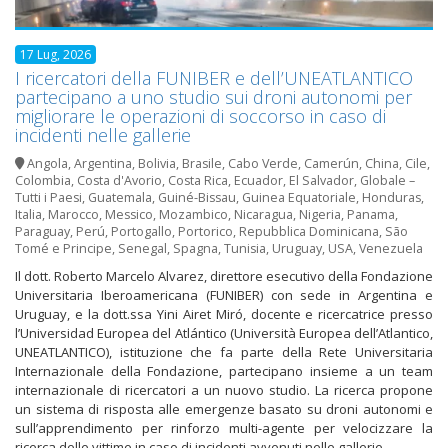
17 Lug, 2026
I ricercatori della FUNIBER e dell’UNEATLANTICO
partecipano a uno studio sui droni autonomi per
migliorare le operazioni di soccorso in caso di
incidenti nelle gallerie
Angola
,
Argentina
,
Bolivia
,
Brasile
,
Cabo Verde
,
Camerún
,
China
,
Cile
,
Colombia
,
Costa d'Avorio
,
Costa Rica
,
Ecuador
,
El Salvador
,
Globale –
Tutti i Paesi
,
Guatemala
,
Guiné-Bissau
,
Guinea Equatoriale
,
Honduras
,
Italia
,
Marocco
,
Messico
,
Mozambico
,
Nicaragua
,
Nigeria
,
Panama
,
Paraguay
,
Perú
,
Portogallo
,
Portorico
,
Repubblica Dominicana
,
São
Tomé e Principe
,
Senegal
,
Spagna
,
Tunisia
,
Uruguay
,
USA
,
Venezuela
Il dott. Roberto Marcelo Alvarez, direttore esecutivo della Fondazione
Universitaria Iberoamericana (FUNIBER) con sede in Argentina e
Uruguay, e la dott.ssa Yini Airet Miró, docente e ricercatrice presso
l’Universidad Europea del Atlántico (Università Europea dell’Atlantico,
UNEATLANTICO), istituzione che fa parte della Rete Universitaria
Internazionale della Fondazione, partecipano insieme a un team
internazionale di ricercatori a un nuovo studio. La ricerca propone
un sistema di risposta alle emergenze basato su droni autonomi e
sull’apprendimento per rinforzo multi-agente per velocizzare la
ricerca delle vittime in caso di incidenti avvenuti nelle gallerie.