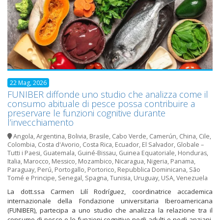
22 Mag, 2026
FUNIBER diffonde uno studio che analizza come il
consumo abituale di pesce possa contribuire a
preservare le funzioni cognitive durante
l’invecchiamento
Angola
,
Argentina
,
Bolivia
,
Brasile
,
Cabo Verde
,
Camerún
,
China
,
Cile
,
Colombia
,
Costa d'Avorio
,
Costa Rica
,
Ecuador
,
El Salvador
,
Globale –
Tutti i Paesi
,
Guatemala
,
Guiné-Bissau
,
Guinea Equatoriale
,
Honduras
,
Italia
,
Marocco
,
Messico
,
Mozambico
,
Nicaragua
,
Nigeria
,
Panama
,
Paraguay
,
Perú
,
Portogallo
,
Portorico
,
Repubblica Dominicana
,
São
Tomé e Principe
,
Senegal
,
Spagna
,
Tunisia
,
Uruguay
,
USA
,
Venezuela
La dott.ssa Carmen Lilí Rodríguez, coordinatrice accademica
internazionale della Fondazione universitaria Iberoamericana
(FUNIBER), partecipa a uno studio che analizza la relazione tra il
consumo di pesce e le funzioni cognitive negli adulti e negli anziani.