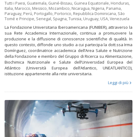
Tutti i Paesi
,
Guatemala
,
Guiné-Bissau
,
Guinea Equatoriale
,
Honduras
,
Italia
,
Marocco
,
Messico
,
Mozambico
,
Nicaragua
,
Nigeria
,
Panama
,
Paraguay
,
Perú
,
Portogallo
,
Portorico
,
Repubblica Dominicana
,
São
Tomé e Principe
,
Senegal
,
Spagna
,
Tunisia
,
Uruguay
,
USA
,
Venezuela
La Fondazione Universitaria Iberoamericana (FUNIBER), attraverso la
sua Rete Accademica Internazionale, continua a promuovere la
produzione e la diffusione di conoscenze scientifiche di qualità. In
questo contesto, diffonde uno studio a cui partecipa la dott.ssa Irma
Domínguez, coordinatrice accademica dell’Area Salute e Nutrizione
della Fondazione e membro del Gruppo di Ricerca su Alimentazione,
Biochimica Nutrizionale e Salute dell’Universidad Europea del
Atlántico (Università Europea dell’Atlantico, UNEATLANTICO),
istituzione appartenente alla rete universitaria.
Leggi di più