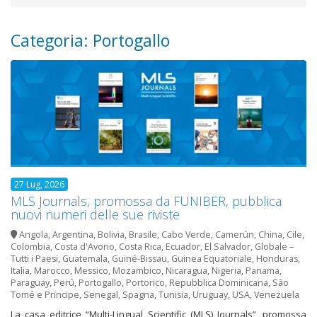
Categoria: Portogallo
27 Lug, 2026
MLS Journals, promossa da FUNIBER, pubblica
nuovi numeri delle sue riviste
Angola
,
Argentina
,
Bolivia
,
Brasile
,
Cabo Verde
,
Camerún
,
China
,
Cile
,
Colombia
,
Costa d'Avorio
,
Costa Rica
,
Ecuador
,
El Salvador
,
Globale –
Tutti i Paesi
,
Guatemala
,
Guiné-Bissau
,
Guinea Equatoriale
,
Honduras
,
Italia
,
Marocco
,
Messico
,
Mozambico
,
Nicaragua
,
Nigeria
,
Panama
,
Paraguay
,
Perú
,
Portogallo
,
Portorico
,
Repubblica Dominicana
,
São
Tomé e Principe
,
Senegal
,
Spagna
,
Tunisia
,
Uruguay
,
USA
,
Venezuela
La casa editrice “Multi-Lingual Scientific (MLS) Journals”, promossa