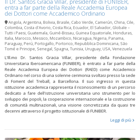
Il Dr. Santos Gracia Villar, presidente di FUNIBER,
entra a far parte della Reale Accademia Europea
dei Dottori come Accademico Ordinario
Angola
,
Argentina
,
Bolivia
,
Brasile
,
Cabo Verde
,
Camerún
,
China
,
Cile
,
Colombia
,
Costa d'Avorio
,
Costa Rica
,
Ecuador
,
El Salvador
,
Globale –
Tutti i Paesi
,
Guatemala
,
Guiné-Bissau
,
Guinea Equatoriale
,
Honduras
,
Italia
,
Marocco
,
Messico
,
Mozambico
,
Nicaragua
,
Nigeria
,
Panama
,
Paraguay
,
Perú
,
Portogallo
,
Portorico
,
Repubblica Dominicana
,
São
Tomé e Principe
,
Senegal
,
Spagna
,
Tunisia
,
Uruguay
,
USA
,
Venezuela
L'Ill.mo Dr. Santos Gracia Villar, presidente della Fondazione
Universitaria Iberoamericana (FUNIBER), è entrato a far parte della
Reale Accademia Europea dei Dottori (RAED) come Accademico
Ordinario nel corso di una solenne cerimonia svoltasi presso la sede
di Foment del Treball, a Barcellona. Il suo ingresso in questa
istituzione accademica rappresenta il riconoscimento di un percorso
dedicato a fare dell'istruzione universitaria uno strumento per lo
sviluppo dei popoli, la cooperazione internazionale e la costruzione
di comunità multinazionali, una visione concretizzata da quasi tre
decenni attraverso il progetto istituzionale di FUNIBER.
Leggi di più