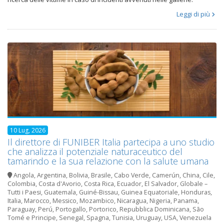
Leggi di più
10 Lug, 2026
Il direttore di FUNIBER Italia partecipa a uno studio
che analizza il potenziale naturaceutico del
tamarindo e la sua relazione con la salute umana
Angola
,
Argentina
,
Bolivia
,
Brasile
,
Cabo Verde
,
Camerún
,
China
,
Cile
,
Colombia
,
Costa d'Avorio
,
Costa Rica
,
Ecuador
,
El Salvador
,
Globale –
Tutti i Paesi
,
Guatemala
,
Guiné-Bissau
,
Guinea Equatoriale
,
Honduras
,
Italia
,
Marocco
,
Messico
,
Mozambico
,
Nicaragua
,
Nigeria
,
Panama
,
Paraguay
,
Perú
,
Portogallo
,
Portorico
,
Repubblica Dominicana
,
São
Tomé e Principe
,
Senegal
,
Spagna
,
Tunisia
,
Uruguay
,
USA
,
Venezuela