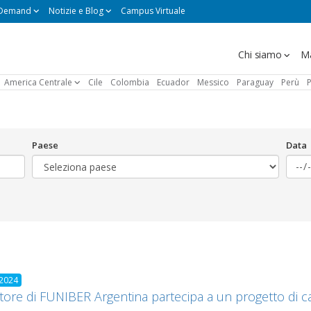
 Demand
Notizie e Blog
Campus Virtuale
Navegación
Chi siamo
Ma
principal
America Centrale
Cile
Colombia
Ecuador
Messico
Paraguay
Perù
P
Paese
Data
 2024
ettore di FUNIBER Argentina partecipa a un progetto di ca