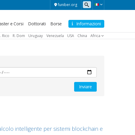
funiber.org
ster e Corsi
Dottorati
Borse
Informazioni
. Rico
R. Dom
Uruguay
Venezuela
USA
China
Africa
lcolo intelligente per sistemi blockchain e