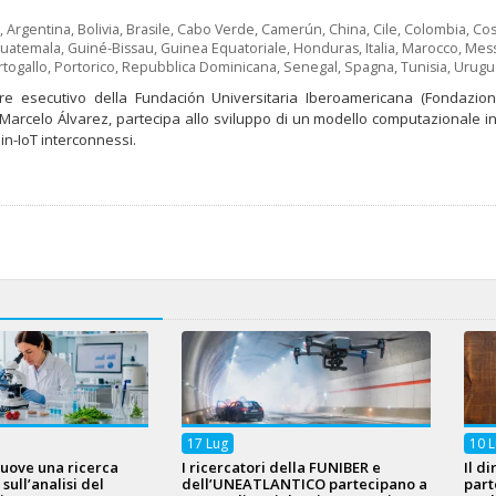
,
Argentina
,
Bolivia
,
Brasile
,
Cabo Verde
,
Camerún
,
China
,
Cile
,
Colombia
,
Cos
uatemala
,
Guiné-Bissau
,
Guinea Equatoriale
,
Honduras
,
Italia
,
Marocco
,
Mess
togallo
,
Portorico
,
Repubblica Dominicana
,
Senegal
,
Spagna
,
Tunisia
,
Urugu
tore esecutivo della Fundación Universitaria Iberoamericana (Fondazion
Marcelo Álvarez, partecipa allo sviluppo di un modello computazionale inte
in-IoT interconnessi.
17
Lug
10
L
uove una ricerca
I ricercatori della FUNIBER e
Il d
ull’analisi del
dell’UNEATLANTICO partecipano a
part