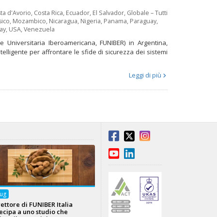
ta d'Avorio
,
Costa Rica
,
Ecuador
,
El Salvador
,
Globale – Tutti
ico
,
Mozambico
,
Nicaragua
,
Nigeria
,
Panama
,
Paraguay
,
ay
,
USA
,
Venezuela
e Universitaria Iberoamericana, FUNIBER) in Argentina,
lligente per affrontare le sfide di sicurezza dei sistemi
Leggi di più
ug
irettore di FUNIBER Italia
ecipa a uno studio che