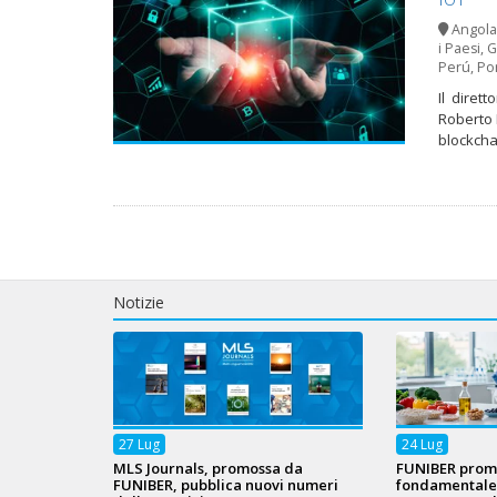
Angola
i Paesi
,
G
Perú
,
Por
Il diret
Roberto 
blockcha
Notizie
27
Lug
24
Lug
MLS Journals, promossa da
FUNIBER prom
FUNIBER, pubblica nuovi numeri
fondamentale s