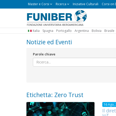
Master
Master e Corsi
Ricerca
Iniziative Culturali
Corsi on
e
Corsi
Italia
Spagna
Portogallo
Argentina
Bolivia
Brasile
Notizie ed Eventi
Parole chiave
Etichetta: Zero Trust
16 Ago,
Il dir
IoT