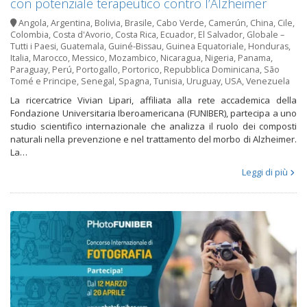
con potenziale terapeutico contro l’Alzheimer
Angola
,
Argentina
,
Bolivia
,
Brasile
,
Cabo Verde
,
Camerún
,
China
,
Cile
,
Colombia
,
Costa d'Avorio
,
Costa Rica
,
Ecuador
,
El Salvador
,
Globale –
Tutti i Paesi
,
Guatemala
,
Guiné-Bissau
,
Guinea Equatoriale
,
Honduras
,
Italia
,
Marocco
,
Messico
,
Mozambico
,
Nicaragua
,
Nigeria
,
Panama
,
Paraguay
,
Perú
,
Portogallo
,
Portorico
,
Repubblica Dominicana
,
São
Tomé e Principe
,
Senegal
,
Spagna
,
Tunisia
,
Uruguay
,
USA
,
Venezuela
La ricercatrice Vivian Lipari, affiliata alla rete accademica della
Fondazione Universitaria Iberoamericana (FUNIBER), partecipa a uno
studio scientifico internazionale che analizza il ruolo dei composti
naturali nella prevenzione e nel trattamento del morbo di Alzheimer.
La…
Leggi di più