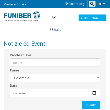
Master
funiber.org
Master e Corsi
e
Corsi
Informazioni
Navegación
principal
Italia
Notizie ed Eventi
Parole chiave
Paese
Data