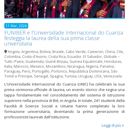
11 Mar, 2026
FUNIBER e l’Universidade Internacional do Cuanza
festeggia la laurea della sua prima classe
universitaria
Angola
,
Argentina
,
Bolivia
,
Brasile
,
Cabo Verde
,
Camerún
,
China
,
Cile
,
Colombia
,
Costa d'Avorio
,
Costa Rica
,
Ecuador
,
El Salvador
,
Globale –
Tutti i Paesi
,
Guatemala
,
Guiné-Bissau
,
Guinea Equatoriale
,
Honduras
,
Italia
,
Marocco
,
Messico
,
Mozambico
,
Nicaragua
,
Nigeria
,
Panama
,
Paraguay
,
Perú
,
Portogallo
,
Portorico
,
Repubblica Dominicana
,
São
Tomé e Principe
,
Senegal
,
Spagna
,
Tunisia
,
Uruguay
,
USA
,
Venezuela
L'Universidade Internacional do Cuanza (UNIC) ha celebrato la sua
prima cerimonia ufficiale di laurea, un evento storico che segna una
tappa fondamentale nel consolidamento del sistema di istruzione
superiore nella provincia di Bié, in Angola. In totale, 241 studenti della
Facoltà di Scienze Sociali e Umane hanno completato la loro
formazione universitaria, diventando la prima generazione di
professionisti laureati dall'istituzione.
Leggi di più