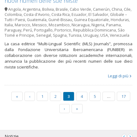
nuovi numeri delle sue riviste
Angola
,
Argentina
,
Bolivia
,
Brasile
,
Cabo Verde
,
Camerún
,
China
,
Cile
,
Colombia
,
Costa d'Avorio
,
Costa Rica
,
Ecuador
,
El Salvador
,
Globale –
Tutti i Paesi
,
Guatemala
,
Guiné-Bissau
,
Guinea Equatoriale
,
Honduras
,
Italia
,
Marocco
,
Messico
,
Mozambico
,
Nicaragua
,
Nigeria
,
Panama
,
Paraguay
,
Perú
,
Portogallo
,
Portorico
,
Repubblica Dominicana
,
São
Tomé e Principe
,
Senegal
,
Spagna
,
Tunisia
,
Uruguay
,
USA
,
Venezuela
La casa editrice “Multi-Lingual Scientific (MLS) Journals”, promossa
dalla Fondazione Universitaria Iberoamericana (FUNIBER) in
collaborazione con diverse istituzioni accademiche internazionali,
annuncia la pubblicazione dei più recenti numeri delle sue dieci
riviste scientifiche.
Leggi di più
«
‹
1
2
3
4
5
…
17
›
»
Notizie