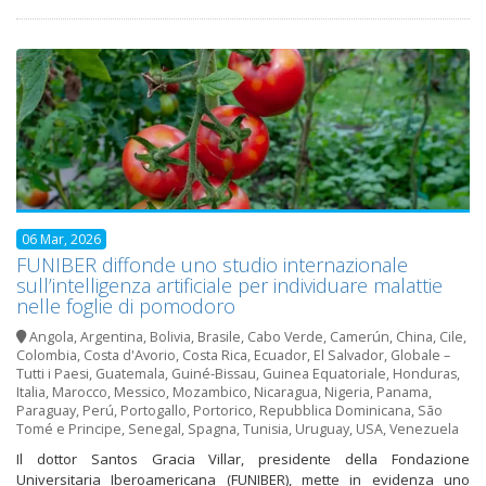
06 Mar, 2026
FUNIBER diffonde uno studio internazionale
sull’intelligenza artificiale per individuare malattie
nelle foglie di pomodoro
Angola
,
Argentina
,
Bolivia
,
Brasile
,
Cabo Verde
,
Camerún
,
China
,
Cile
,
Colombia
,
Costa d'Avorio
,
Costa Rica
,
Ecuador
,
El Salvador
,
Globale –
Tutti i Paesi
,
Guatemala
,
Guiné-Bissau
,
Guinea Equatoriale
,
Honduras
,
Italia
,
Marocco
,
Messico
,
Mozambico
,
Nicaragua
,
Nigeria
,
Panama
,
Paraguay
,
Perú
,
Portogallo
,
Portorico
,
Repubblica Dominicana
,
São
Tomé e Principe
,
Senegal
,
Spagna
,
Tunisia
,
Uruguay
,
USA
,
Venezuela
Il dottor Santos Gracia Villar, presidente della Fondazione
Universitaria Iberoamericana (FUNIBER), mette in evidenza uno