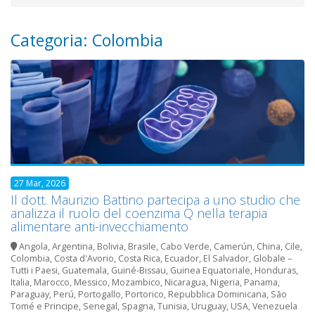
Categoria: Colombia
27 Mar, 2026
Il dott. Maurizio Battino partecipa a uno studio che
analizza il ruolo del coenzima Q nella terapia
alimentare anti-invecchiamento
Angola
,
Argentina
,
Bolivia
,
Brasile
,
Cabo Verde
,
Camerún
,
China
,
Cile
,
Colombia
,
Costa d'Avorio
,
Costa Rica
,
Ecuador
,
El Salvador
,
Globale –
Tutti i Paesi
,
Guatemala
,
Guiné-Bissau
,
Guinea Equatoriale
,
Honduras
,
Italia
,
Marocco
,
Messico
,
Mozambico
,
Nicaragua
,
Nigeria
,
Panama
,
Paraguay
,
Perú
,
Portogallo
,
Portorico
,
Repubblica Dominicana
,
São
Tomé e Principe
,
Senegal
,
Spagna
,
Tunisia
,
Uruguay
,
USA
,
Venezuela