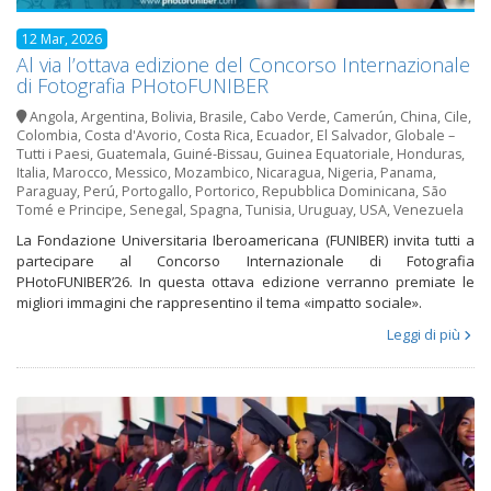
12 Mar, 2026
Al via l’ottava edizione del Concorso Internazionale
di Fotografia PHotoFUNIBER
Angola
,
Argentina
,
Bolivia
,
Brasile
,
Cabo Verde
,
Camerún
,
China
,
Cile
,
Colombia
,
Costa d'Avorio
,
Costa Rica
,
Ecuador
,
El Salvador
,
Globale –
Tutti i Paesi
,
Guatemala
,
Guiné-Bissau
,
Guinea Equatoriale
,
Honduras
,
Italia
,
Marocco
,
Messico
,
Mozambico
,
Nicaragua
,
Nigeria
,
Panama
,
Paraguay
,
Perú
,
Portogallo
,
Portorico
,
Repubblica Dominicana
,
São
Tomé e Principe
,
Senegal
,
Spagna
,
Tunisia
,
Uruguay
,
USA
,
Venezuela
La Fondazione Universitaria Iberoamericana (FUNIBER) invita tutti a
partecipare al Concorso Internazionale di Fotografia
PHotoFUNIBER’26. In questa ottava edizione verranno premiate le
migliori immagini che rappresentino il tema «impatto sociale».
Leggi di più