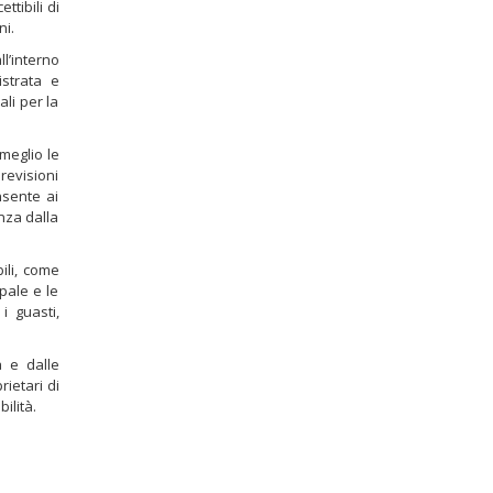
ttibili di
ni.
l’interno
istrata e
ali per la
 meglio le
revisioni
nsente ai
nza dalla
ili, come
pale e le
i guasti,
 e dalle
rietari di
bilità.