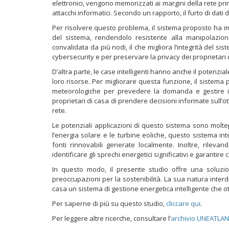
elettronici, vengono memorizzati ai margini della rete prima
attacchi informatici. Secondo un rapporto, il furto di dat
Per risolvere questo problema, il sistema proposto ha 
del sistema, rendendolo resistente alla manipolazion
convalidata da più nodi, il che migliora l’integrità del si
cybersecurity e per preservare la privacy dei proprietari 
D’altra parte, le case intelligenti hanno anche il potenzial
loro risorse. Per migliorare questa funzione, il sistema 
meteorologiche per prevedere la domanda e gestire in 
proprietari di casa di prendere decisioni informate sull’
rete.
Le potenziali applicazioni di questo sistema sono moltep
l’energia solare e le turbine eoliche, questo sistema int
fonti rinnovabili generate localmente. Inoltre, rileva
identificare gli sprechi energetici significativi e garant
In questo modo, il presente studio offre una soluzi
preoccupazioni per la sostenibilità. La sua natura inter
casa un sistema di gestione energetica intelligente che o
Per saperne di più su questo studio,
cliccare qui
.
Per leggere altre ricerche, consultare l’
archivio UNEATLA