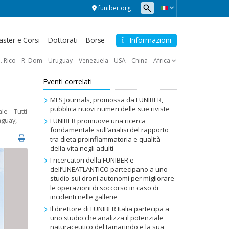
funiber.org
ster e Corsi
Dottorati
Borse
Informazioni
. Rico
R. Dom
Uruguay
Venezuela
USA
China
Africa
Eventi correlati
MLS Journals, promossa da FUNIBER,
pubblica nuovi numeri delle sue riviste
le – Tutti
aguay
,
FUNIBER promuove una ricerca
fondamentale sull’analisi del rapporto
tra dieta proinfiammatoria e qualità
della vita negli adulti
I ricercatori della FUNIBER e
dell’UNEATLANTICO partecipano a uno
studio sui droni autonomi per migliorare
le operazioni di soccorso in caso di
incidenti nelle gallerie
Il direttore di FUNIBER Italia partecipa a
uno studio che analizza il potenziale
naturaceutico del tamarindo e la sua