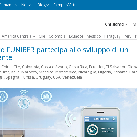
 Demand
Notizie e Blog
Campus Virtuale
Navegación
Chi siamo
Ma
principal
America Centrale
Cile
Colombia
Ecuador
Messico
Paraguay
Perù
P
ico FUNIBER partecipa allo sviluppo di un
ente
,
China
,
Cile
,
Colombia
,
Costa d'Avorio
,
Costa Rica
,
Ecuador
,
El Salvador
,
Globa
duras
,
Italia
,
Marocco
,
Messico
,
Mozambico
,
Nicaragua
,
Nigeria
,
Panama
,
Par
al
,
Spagna
,
Tunisia
,
Uruguay
,
USA
,
Venezuela