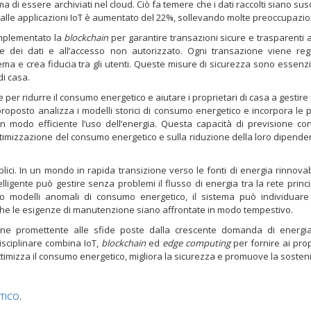
 di essere archiviati nel cloud. Ciò fa temere che i dati raccolti siano susce
i dalle applicazioni IoT è aumentato del 22%, sollevando molte preoccupazio
implementato la
blockchain
per garantire transazioni sicure e trasparenti al
e dei dati e all’accesso non autorizzato. Ogni transazione viene reg
stema e crea fiducia tra gli utenti. Queste misure di sicurezza sono essenzi
di casa.
e per ridurre il consumo energetico e aiutare i proprietari di casa a gestire
proposto analizza i modelli storici di consumo energetico e incorpora le p
modo efficiente l’uso dell’energia. Questa capacità di previsione co
ottimizzazione del consumo energetico e sulla riduzione della loro dipende
lici. In un mondo in rapida transizione verso le fonti di energia rinnovab
elligente può gestire senza problemi il flusso di energia tra la rete princi
ndo modelli anomali di consumo energetico, il sistema può individuare 
ire che le esigenze di manutenzione siano affrontate in modo tempestivo.
one promettente alle sfide poste dalla crescente domanda di energia
disciplinare combina IoT,
blockchain
ed
edge computing
per fornire ai prop
ttimizza il consumo energetico, migliora la sicurezza e promuove la sosteni
NTICO
.