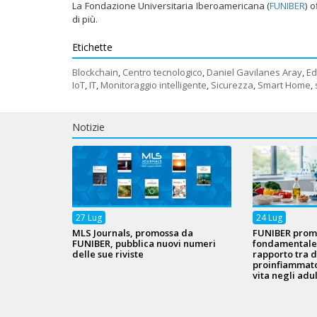
La Fondazione Universitaria Iberoamericana (
FUNIBER
) 
di più.
Etichette
Blockchain
,
Centro tecnologico
,
Daniel Gavilanes Aray
,
Ed
IoT
,
IT
,
Monitoraggio intelligente
,
Sicurezza
,
Smart Home
,
Notizie
27
Lug
24
Lug
MLS Journals, promossa da
FUNIBER prom
FUNIBER, pubblica nuovi numeri
fondamentale s
delle sue riviste
rapporto tra d
proinfiammato
vita negli adul