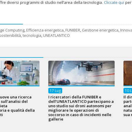
offre diversi programmi di studio nell’area della tecnologia.
Cliccate qui
per
ge Computing
,
Efficienza energetica
,
FUNIBER
,
Gestione energetica
,
Innov
sostenibilità
,
tecnologia
,
UNEATLANTICO
17
Lug
10
L
uove una ricerca
I ricercatori della FUNIBER e
Il d
ull’analisi del
dell’UNEATLANTICO partecipano a
part
ieta
uno studio sui droni autonomi per
anal
ria e qualità della
migliorare le operazioni di
natu
ti
soccorso in caso di incidenti nelle
sua 
gallerie