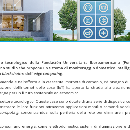
ro tecnologico della Fundación Universitaria Iberoamericana (Fo
 uno studio che propone un sistema di monitoraggio domestico intelli
a
blockchain
e dell’
edge computing
.
domanda e nell’offerta e la crescente impronta di carbonio, c’è bisogno di 
grazione dell’Internet delle cose (IoT) ha aperto la strada alla creazion
nergia per un futuro sostenibile ed economico.
settore tecnologico. Queste case sono dotate di una serie di dispositivi c
onitorare le loro funzioni attraverso applicazioni mobili o comandi vocal
computing,
concentrandosi sulla periferia della rete per eliminare i pr
e consumano energia, come elettrodomestici, sistemi di illuminazione e di