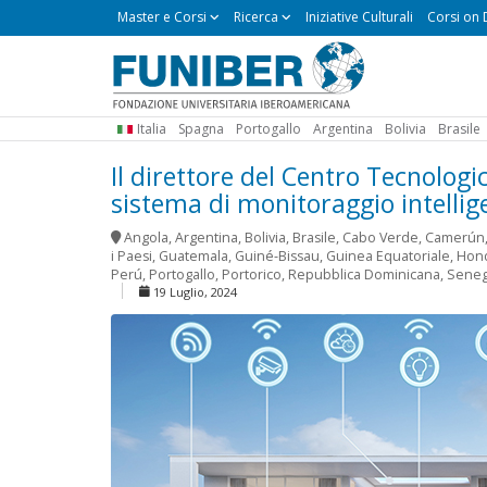
Master
Master e Corsi
Ricerca
Iniziative Culturali
Corsi on
e
Corsi
Italia
Spagna
Portogallo
Argentina
Bolivia
Brasile
Il direttore del Centro Tecnolog
sistema di monitoraggio intellig
Angola
,
Argentina
,
Bolivia
,
Brasile
,
Cabo Verde
,
Camerún
i Paesi
,
Guatemala
,
Guiné-Bissau
,
Guinea Equatoriale
,
Hon
Perú
,
Portogallo
,
Portorico
,
Repubblica Dominicana
,
Seneg
19 Luglio, 2024