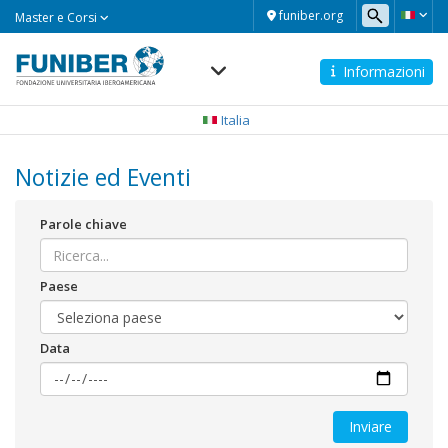
Master
funiber.org
Master e Corsi
e
Corsi
Informazioni
Navegación
principal
Italia
Notizie ed Eventi
Parole chiave
Paese
Data