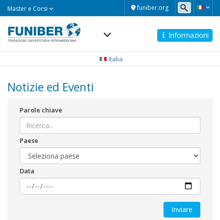
Master
funiber.org
Master e Corsi
e
Corsi
Informazioni
Navegación
principal
Italia
Notizie ed Eventi
Parole chiave
Paese
Data